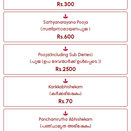
Rs.300
Sathyanarayana Pooja
(സത്യനാരായണപൂജ )
Rs.600
Pooja(including Sub Dieties)
(പൂജ (ഉപ ദേവന്മാർക്ക് ഉൾപ്പെടെ ))
Rs.2500
Karikkabhishekam
(കർക്കഭിഷേകം)
Rs.70
Panchamrutha Abhishekam
(പഞ്ചാമൃത അഭിഷേകം)