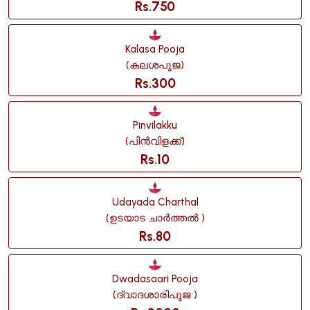
Rs.750
Kalasa Pooja
(കലശപൂജ)
Rs.300
Pinvilakku
(പിൻവിളക്ക്)
Rs.10
Udayada Charthal
(ഉടയാട ചാർത്തൽ )
Rs.80
Dwadasaari Pooja
(ദ്വാദശാരിപൂജ )