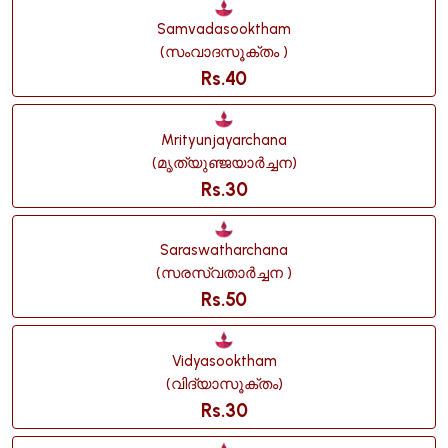
Samvadasooktham
(സംവാദസൂക്തം )
Rs.40
Mrityunjayarchana
(മൃത്യുഞ്ജയാർച്ചന)
Rs.30
Saraswatharchana
(സരസ്വതാർച്ചന )
Rs.50
Vidyasooktham
(വിദ്യാസൂക്തം)
Rs.30