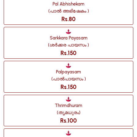
Pal Abhishekam
(പാൽ അഭിഷേകം )
Rs.80
Sarkkara Payasam
(ശർക്കര പായസം )
Rs.150
Palpayasam
(പാൽപായസം )
Rs.150
Thrimdhuram
(തൃമധുരം)
Rs.100