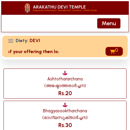
Menu
Diety:
DEVI
0
 your offering then login to site then choose 'My Account' p
Ashtothararchana
(അഷ്ടോത്തരാർച്ചന)
Rs.20
Bhagyasooktharchana
(ഭാഗ്യസൂക്താർച്ചന)
Rs.30