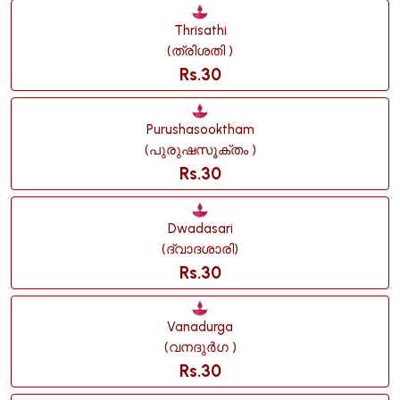
Thrisathi
(ത്രിശതി )
Rs.30
Purushasooktham
(പുരുഷസൂക്തം )
Rs.30
Dwadasari
(ദ്വാദശാരി)
Rs.30
Vanadurga
(വനദുർഗ )
Rs.30