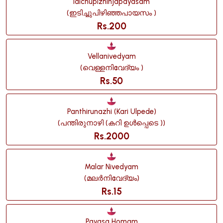
Idichupizhinjapayasam
(ഇടിച്ചുപിഴിഞ്ഞപായസം )
Rs.200
Vellanivedyam
(വെള്ളനിവേദ്യം )
Rs.50
Panthirunazhi (kari Ulpede)
(പന്തിരുനാഴി (കറി ഉൾപ്പെടെ ))
Rs.2000
Malar Nivedyam
(മലർനിവേദ്യം)
Rs.15
Payasa Homam