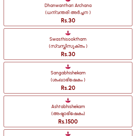
Dhanwanthari Archana
(ധന്വന്തരി അർച്ചന )
Rs.30
Swasthisooktham
(സ്വസ്തിസൂക്തം )
Rs.30
Sangabhishekam
(ശംഖാഭിഷേകം )
Rs.20
Ashtabhishekam
(അഷ്ടാഭിഷേകം)
Rs.1500